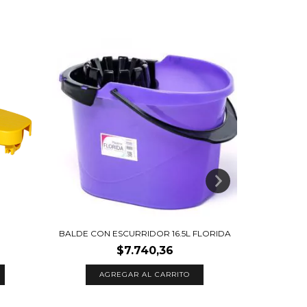
BALDE CON ESCURRIDOR 16.5L FLORIDA
EX
$7.740,36