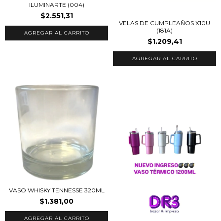
ILUMINARTE (004)
$2.551,31
VELAS DE CUMPLEAÑOS X10U
(181A)
$1.209,41
VASO WHISKY TENNESSE 320ML
$1.381,00