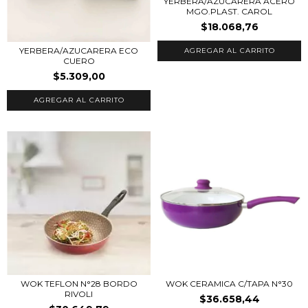
YERBERA/AZUCARERA ACERO
MGO.PLAST. CAROL
$18.068,76
YERBERA/AZUCARERA ECO
CUERO
$5.309,00
WOK TEFLON N°28 BORDO
WOK CERAMICA C/TAPA N°30
RIVOLI
$36.658,44